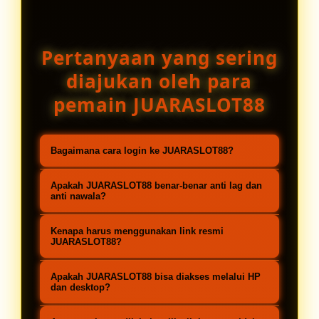
Pertanyaan yang sering
diajukan oleh para
pemain JUARASLOT88
Bagaimana cara login ke JUARASLOT88?
Kunjungi link resmi JUARASLOT88
Apakah JUARASLOT88 benar-benar anti lag dan
lalu masukkan username serta
anti nawala?
password pada halaman login.
JUARASLOT88 menyediakan link
Kenapa harus menggunakan link resmi
Sistem dirancang cepat sehingga
resmi dengan server stabil agar
JUARASLOT88?
pengguna dapat langsung masuk
akses tetap lancar. Sistem
Link resmi JUARASLOT88
ke permainan Toto Macau tanpa
Apakah JUARASLOT88 bisa diakses melalui HP
dioptimalkan supaya dapat
memastikan pengguna
dan desktop?
hambatan.
diminimalkan gangguan seperti
mendapatkan jalur login utama
Ya. JUARASLOT88 mendukung