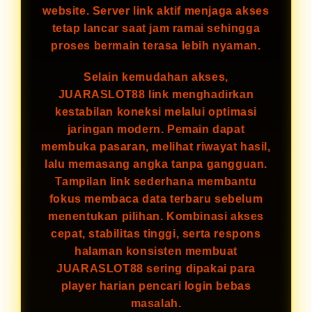
website. Server link aktif menjaga akses
tetap lancar saat jam ramai sehingga
proses bermain terasa lebih nyaman.
Selain kemudahan akses,
JUARASLOT88 link menghadirkan
kestabilan koneksi melalui optimasi
jaringan modern. Pemain dapat
membuka pasaran, melihat riwayat hasil,
lalu memasang angka tanpa gangguan.
Tampilan link sederhana membantu
fokus membaca data terbaru sebelum
menentukan pilihan. Kombinasi akses
cepat, stabilitas tinggi, serta respons
halaman konsisten membuat
JUARASLOT88 sering dipakai para
player harian pencari login bebas
masalah.