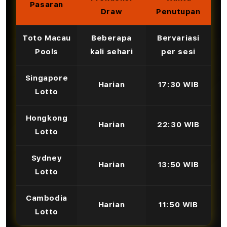
Pasaran
Draw
Penutupan
Toto Macau
Beberapa
Bervariasi
Pools
kali sehari
per sesi
Singapore
Harian
17:30 WIB
Lotto
Hongkong
Harian
22:30 WIB
Lotto
Sydney
Harian
13:50 WIB
Lotto
Cambodia
Harian
11:50 WIB
Lotto